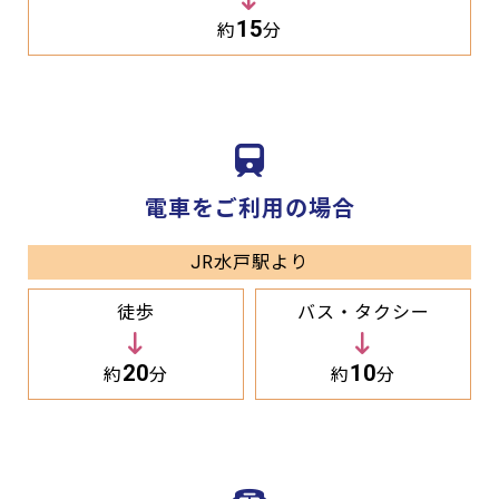
15
約
分
電車をご利用の場合
JR水戸駅より
徒歩
バス・タクシー
20
10
約
分
約
分